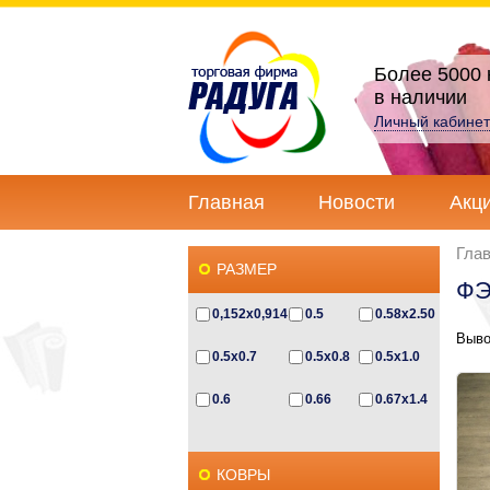
Более 5000 
в наличии
Личный кабинет
Главная
Новости
Акц
Гла
РАЗМЕР
ФЭ
0,152x0,914
0.5
0.58x2.50
Выво
0.5x0.7
0.5x0.8
0.5x1.0
0.6
0.66
0.67x1.4
0.67x2.3
0.6x0.5
0.6x0.85
КОВРЫ
0.6x1.0
0.6x1.2
0.6х1.1