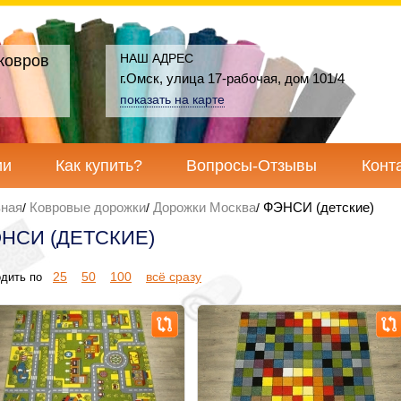
НАШ АДРЕС
ковров
г.Омск, улица 17-рабочая, дом 101/4
показать на карте
ии
Как купить?
Вопросы-Отзывы
Конт
вная
Ковровые дорожки
Дорожки Москва
ФЭНСИ (детские)
НСИ (ДЕТСКИЕ)
25
50
100
всё сразу
дить по