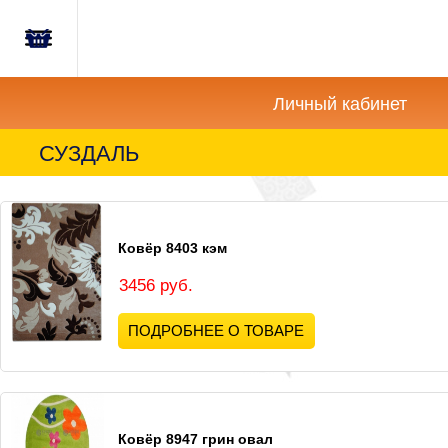
Главная
Корзина
Новости
пуста
Личный кабинет
Акции
СУЗДАЛЬ
Как
купить?
Ковёр 8403 кэм
Вопросы-
Отзывы
3456 руб.
ПОДРОБНЕЕ О ТОВАРЕ
Контакты
Ковёр 8947 грин овал