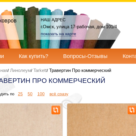
НАШ АДРЕС
ковров
г.Омск, улица 17-рабочая, дом 101/4
показать на карте
ии
Как купить?
Вопросы-Отзывы
Конт
вная
Линолеум
Tarkett
Травертин Про коммерческий
АВЕРТИН ПРО КОММЕРЧЕСКИЙ
25
50
100
всё сразу
дить по