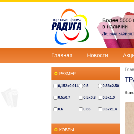
Более 5000 
в наличии
Личный кабинет
Главная
Новости
Акц
Гла
РАЗМЕР
ТР
0,152x0,914
0.5
0.58x2.50
Выво
0.5x0.7
0.5x0.8
0.5x1.0
0.6
0.66
0.67x1.4
0.67x2.3
0.6x0.5
0.6x0.85
КОВРЫ
0.6x1.0
0.6x1.2
0.6х1.1