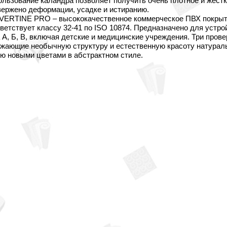
льзование каландра позволяет получить очень плотное и жестк
ержено деформации, усадке и истиранию.
VERTINE PRO – высококачественное коммерческое ПВХ покрыти
ветствует классу 32-41 по ISO 10874. Предназначено для устро
 А, Б, В, включая детские и медицинские учреждения. Три пров
жающие необычную структуру и естественную красоту натураль
ю новыми цветами в абстрактном стиле.