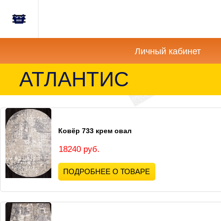
Главная
Корзина
Новости
пуста
Личный кабинет
Акции
АТЛАНТИС
Как
купить?
Ковёр 733 крем овал
Вопросы-
Отзывы
18240 руб.
Контакты
ПОДРОБНЕЕ О ТОВАРЕ