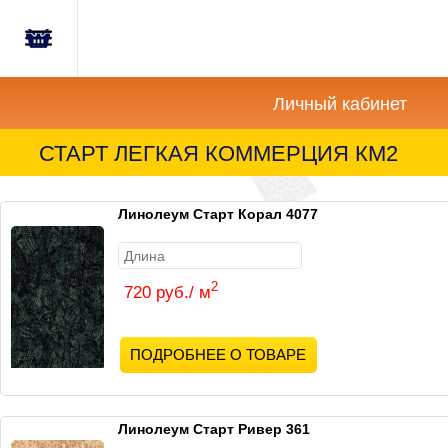
Главная
Корзина
Новости
пуста
Личный кабинет
Акции
СТАРТ ЛЕГКАЯ КОММЕРЦИЯ КМ2
Как
купить?
Линолеум Старт Корал 4077
Вопросы-
Отзывы
2
720 руб./ м
Контакты
ПОДРОБНЕЕ О ТОВАРЕ
Линолеум Старт Ривер 361