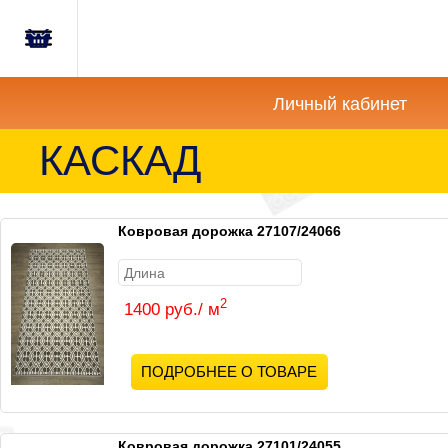
Главная
Корзина
Новости
пуста
Личный кабинет
Акции
КАСКАД
Как
купить?
Ковровая дорожка 27107/24066
Вопросы-
Отзывы
2
1400 руб./ м
Контакты
ПОДРОБНЕЕ О ТОВАРЕ
Ковровая дорожка 27101/24055