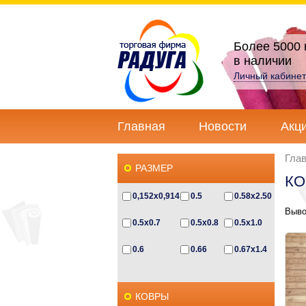
Более 5000 
в наличии
Личный кабинет
Главная
Новости
Акц
Гла
РАЗМЕР
КО
0,152x0,914
0.5
0.58x2.50
Выво
0.5x0.7
0.5x0.8
0.5x1.0
0.6
0.66
0.67x1.4
0.67x2.3
0.6x0.5
0.6x0.85
КОВРЫ
0.6x1.0
0.6x1.2
0.6х1.1