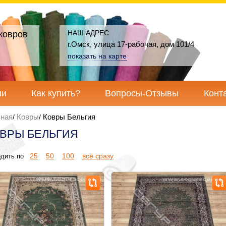
НАШ АДРЕС
ковров
г.Омск, улица 17-рабочая, дом 101/4
показать на карте
ии
Как купить?
Вопросы-Отзывы
Конт
вная
Ковры
Ковры Бельгия
ВРЫ БЕЛЬГИЯ
25
50
100
всё сразу
дить по