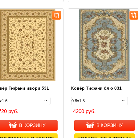
вёр Тифани ивори 531
Ковёр Тифани блю 031
720 руб.
4200 руб.
В КОРЗИНУ
В КОРЗИНУ