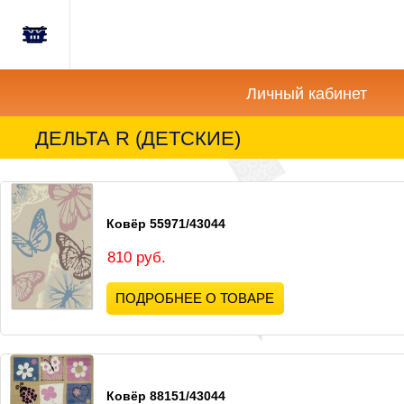
Главная
Корзина
Новости
пуста
Личный кабинет
Акции
ДЕЛЬТА R (ДЕТСКИЕ)
Как
купить?
Ковёр 55971/43044
Вопросы-
Отзывы
810 руб.
ПОДРОБНЕЕ О ТОВАРЕ
Контакты
Ковёр 88151/43044