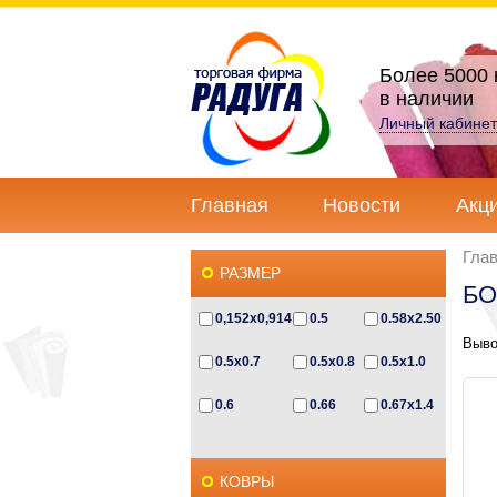
Более 5000 
в наличии
Личный кабинет
Главная
Новости
Акц
Гла
РАЗМЕР
БО
0,152x0,914
0.5
0.58x2.50
Выво
0.5x0.7
0.5x0.8
0.5x1.0
0.6
0.66
0.67x1.4
0.67x2.3
0.6x0.5
0.6x0.85
КОВРЫ
0.6x1.0
0.6x1.2
0.6х1.1