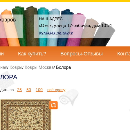
НАШ АДРЕС
ковров
г.Омск, улица 17-рабочая, дом 101/4
показать на карте
ии
Как купить?
Вопросы-Отзывы
Конт
вная
Ковры
Ковры Москва
Болора
ЛОРА
25
50
100
всё сразу
дить по