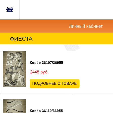
Главная
Корзина
Новости
пуста
Личный кабинет
Акции
ФИЕСТА
Как
купить?
Ковёр 36107/36955
Вопросы-
Отзывы
2448 руб.
ПОДРОБНЕЕ О ТОВАРЕ
Контакты
Ковёр 36110/36955