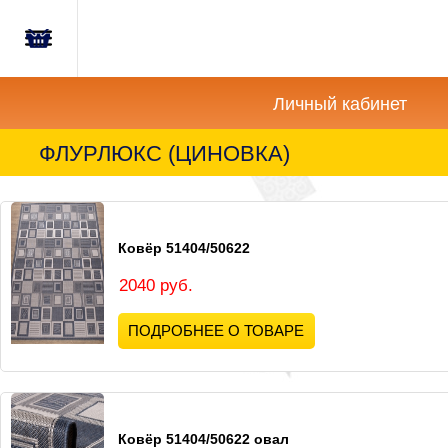
Главная
Корзина
Новости
пуста
Личный кабинет
Акции
ФЛУРЛЮКС (ЦИНОВКА)
Как
купить?
Ковёр 51404/50622
Вопросы-
Отзывы
2040 руб.
ПОДРОБНЕЕ О ТОВАРЕ
Контакты
Ковёр 51404/50622 овал