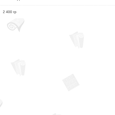
:
2 400 гр