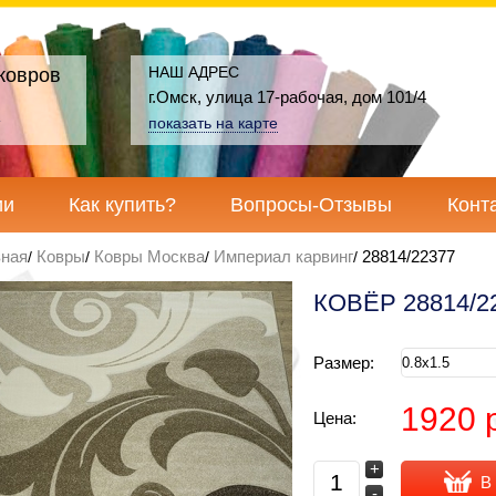
НАШ АДРЕС
ковров
г.Омск, улица 17-рабочая, дом 101/4
показать на карте
ии
Как купить?
Вопросы-Отзывы
Конт
вная
Ковры
Ковры Москва
Империал карвинг
28814/22377
КОВЁР 28814/2
Размер:
1920 
Цена:
+
В
-