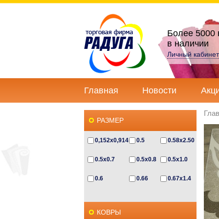
Более 5000 
в наличии
Личный кабинет
Главная
Новости
Акц
Гла
РАЗМЕР
0,152x0,914
0.5
0.58x2.50
0.5x0.7
0.5x0.8
0.5x1.0
0.6
0.66
0.67x1.4
0.67x2.3
0.6x0.5
0.6x0.85
КОВРЫ
0.6x1.0
0.6x1.2
0.6х1.1