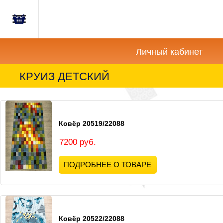
Главная
Корзина
Новости
пуста
Личный кабинет
Акции
КРУИЗ ДЕТСКИЙ
Как
купить?
Ковёр 20519/22088
Вопросы-
Отзывы
7200 руб.
ПОДРОБНЕЕ О ТОВАРЕ
Контакты
Ковёр 20522/22088