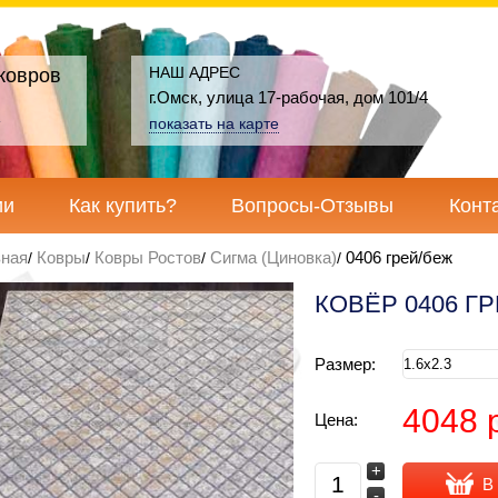
НАШ АДРЕС
ковров
г.Омск, улица 17-рабочая, дом 101/4
показать на карте
ии
Как купить?
Вопросы-Отзывы
Конт
вная
Ковры
Ковры Ростов
Сигма (Циновка)
0406 грей/беж
КОВЁР 0406 Г
Размер:
4048 
Цена:
+
В
-