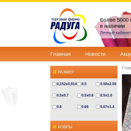
Более 5000 
в наличии
Личный кабинет
Главная
Новости
Акц
Гла
РАЗМЕР
0,152x0,914
0.5
0.58x2.50
0.5x0.7
0.5x0.8
0.5x1.0
0.6
0.66
0.67x1.4
0.67x2.3
0.6x0.5
0.6x0.85
КОВРЫ
0.6x1.0
0.6x1.2
0.6х1.1