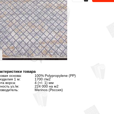
актеристики товара
овая основа:
100% Polypropylene (PP)
изделия 1 м:
1700 г/м2
та ворса:
4 (+/- 1) мм
ность уз./м:
224 000 на м2
зводитель:
Merinos (Россия)