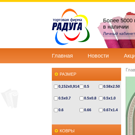
Более 5000 
в наличии
Личный кабинет
Главная
Новости
Акц
Гла
РАЗМЕР
0,152x0,914
0.5
0.58x2.50
0.5x0.7
0.5x0.8
0.5x1.0
0.6
0.66
0.67x1.4
0.67x2.3
0.6x0.5
0.6x0.85
КОВРЫ
0.6x1.0
0.6x1.2
0.6х1.1