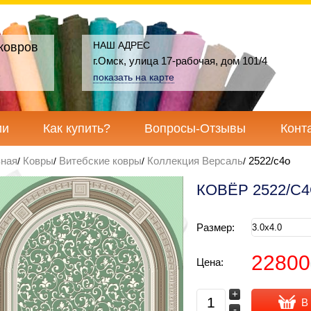
НАШ АДРЕС
ковров
г.Омск, улица 17-рабочая, дом 101/4
показать на карте
ии
Как купить?
Вопросы-Отзывы
Конт
вная
Ковры
Витебские ковры
Коллекция Версаль
2522/с4o
КОВЁР 2522/С
Размер:
22800
Цена:
+
В
-