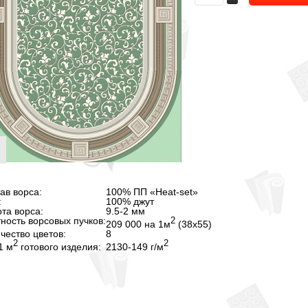
ав ворса:
100% ПП «Heat-set»
:
100% джут
та ворса:
9.5
-2
мм
ность ворсовых пучков:
2
209 000 на 1м
(38х55)
чество цветов:
8
2
2
1 м
готового изделия:
2130
-149
г/м