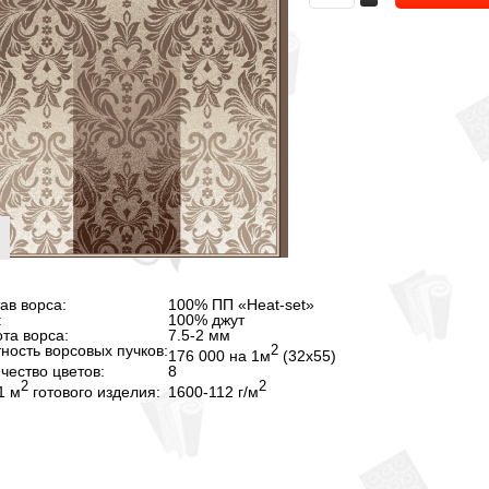
ав ворса:
100% ПП «Heat-set»
:
100% джут
та ворса:
7.5
-2
мм
ность ворсовых пучков:
2
176 000 на 1м
(32х55)
чество цветов:
8
2
2
1 м
готового изделия:
1600
-112
г/м