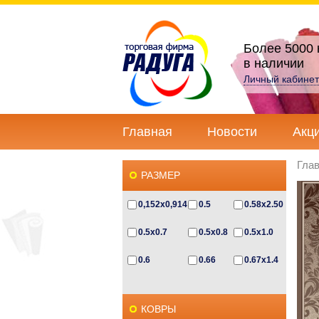
Более 5000 
в наличии
Личный кабинет
Главная
Новости
Акц
Гла
РАЗМЕР
0,152x0,914
0.5
0.58x2.50
0.5x0.7
0.5x0.8
0.5x1.0
0.6
0.66
0.67x1.4
0.67x2.3
0.6x0.5
0.6x0.85
КОВРЫ
0.6x1.0
0.6x1.2
0.6х1.1