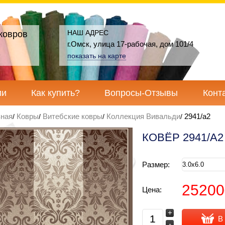
НАШ АДРЕС
ковров
г.Омск, улица 17-рабочая, дом 101/4
показать на карте
ии
Как купить?
Вопросы-Отзывы
Конт
вная
Ковры
Витебские ковры
Коллекция Вивальди
2941/а2
КОВЁР 2941/А2
Размер:
25200
Цена:
+
В
-