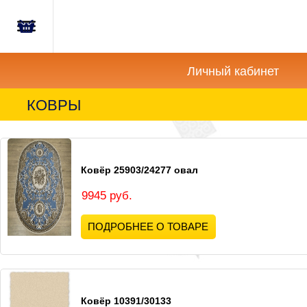
Главная
Корзина
Новости
пуста
Личный кабинет
Акции
КОВРЫ
Как
купить?
Ковёр 25903/24277 овал
Вопросы-
Отзывы
9945 руб.
ПОДРОБНЕЕ О ТОВАРЕ
Контакты
Ковёр 10391/30133