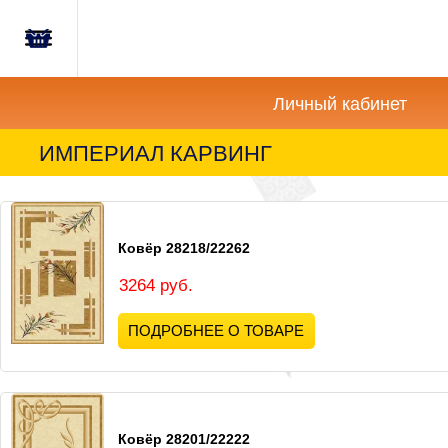
Главная
Корзина
Новости
пуста
Личный кабинет
Акции
ИМПЕРИАЛ КАРВИНГ
Как
купить?
Ковёр 28218/22262
Вопросы-
Отзывы
3264 руб.
ПОДРОБНЕЕ О ТОВАРЕ
Контакты
Ковёр 28201/22222