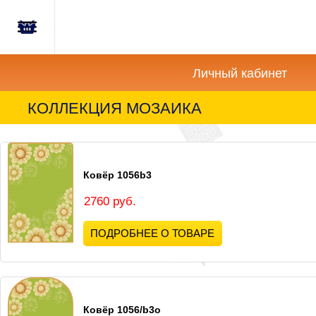
Главная
Корзина
Новости
пуста
Личный кабинет
Акции
КОЛЛЕКЦИЯ МОЗАИКА
Как
купить?
Ковёр 1056b3
Вопросы-
Отзывы
2760 руб.
ПОДРОБНЕЕ О ТОВАРЕ
Контакты
Ковёр 1056/b3o