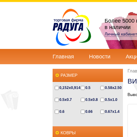
Более 5000 
в наличии
Личный кабинет
Главная
Новости
Акц
Гла
РАЗМЕР
ВИ
0,152x0,914
0.5
0.58x2.50
Выво
0.5x0.7
0.5x0.8
0.5x1.0
0.6
0.66
0.67x1.4
0.67x2.3
0.6x0.5
0.6x0.85
КОВРЫ
0.6x1.0
0.6x1.2
0.6х1.1