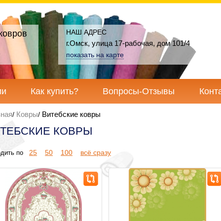
НАШ АДРЕС
ковров
г.Омск, улица 17-рабочая, дом 101/4
показать на карте
ии
Как купить?
Вопросы-Отзывы
Конт
вная
Ковры
Витебские ковры
ТЕБСКИЕ КОВРЫ
25
50
100
всё сразу
дить по